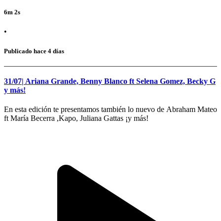
6m 2s
•
Publicado hace 4 días
31/07| Ariana Grande, Benny Blanco ft Selena Gomez, Becky G
y más!
En esta edición te presentamos también lo nuevo de Abraham Mateo
ft María Becerra ,Kapo, Juliana Gattas ¡y más!